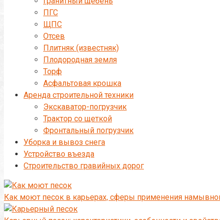
Гранитный щебень
ПГС
ЩПС
Отсев
Плитняк (известняк)
Плодородная земля
Торф
Асфальтовая крошка
Аренда строительной техники
Экскаватор-погрузчик
Трактор со щеткой
Фронтальный погрузчик
Уборка и вывоз снега
Устройство въезда
Строительство гравийных дорог
Как моют песок в карьерах, сферы применения намывно