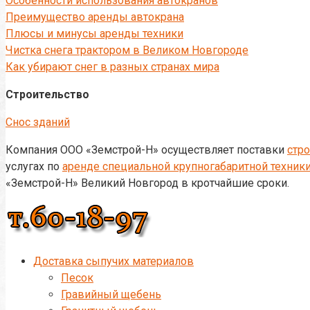
Особенности использования автокранов
Преимущество аренды автокрана
Плюсы и минусы аренды техники
Чистка снега трактором в Великом Новгороде
Как убирают снег в разных странах мира
Строительство
Снос зданий
Компания ООО «Земстрой-Н» осуществляет поставки
стр
услугах по
аренде специальной крупногабаритной техник
«Земстрой-Н» Великий Новгород в кротчайшие сроки.
Доставка сыпучих материалов
Песок
Гравийный щебень