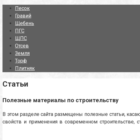
Песок
Гравий
Щебень
ПГС
ЩПС
Отсев
Земля
Торф
Плитняк
Статьи
Полезные материалы по строительству
В этом разделе сайта размещены полезные статьи, кас
свойств и применения в современном строительстве, с