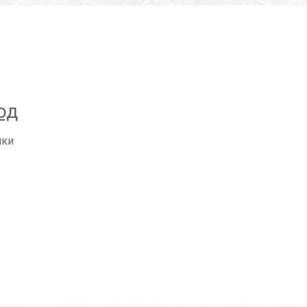
од
ики