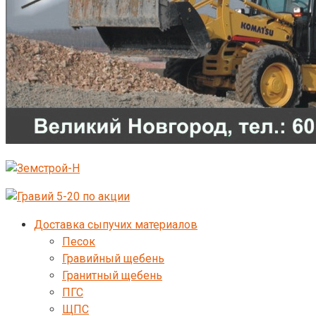
Доставка сыпучих материалов
Песок
Гравийный щебень
Гранитный щебень
ПГС
ЩПС