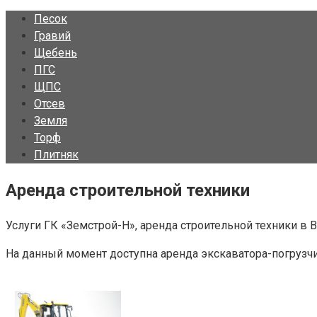
Песок
Гравий
Щебень
ПГС
ЩПС
Отсев
Земля
Торф
Плитняк
Аренда строительной техники
Услуги ГК «Земстрой-Н», аренда строительной техники в 
На данный момент доступна аренда экскаватора-погрузчика