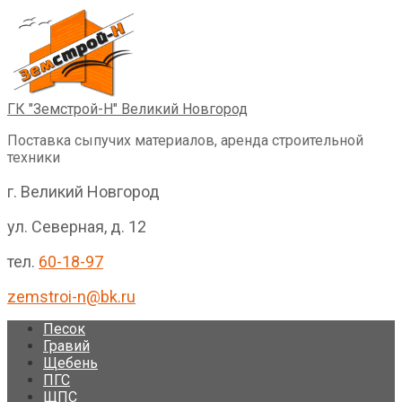
Перейти
к
контенту
ГК "Земстрой-Н" Великий Новгород
Поставка сыпучих материалов, аренда строительной
техники
г. Великий Новгород
ул. Северная, д. 12
тел.
60-18-97
zemstroi-n@bk.ru
Песок
Гравий
Щебень
ПГС
ЩПС